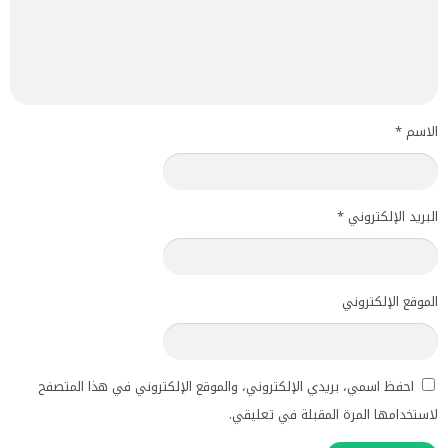
علي الألبومات الجديده وإستمتع بها. وهي من أفضل المنصات
الإجتماعية للموسيقي علي الأطلاق. إذا كنت تريد تشغيل
الأغاني المميزه والحصريه مع أصدقائك أو عائلتك فقم بي
الاسم
*
تنزيل ساوند كلاود مهكر. كما يمكنك الضغط علي زر
الإستكشاف وإكتشاف كل ما هو جديد علي الساحه الفنيه
البريد الإلكتروني
*
العالميه كن مميز ومختلف عن أصدقائك بأغاني حصريه وكليبات
مميزه مع ألمع النجوم في الفتره الأخيره. حيث يعطيك ساوند
الموقع الإلكتروني
كلاود مهكر ميزه كبيره وهي الإستمتاع بكل ما هو جديد عند
عدم إتصالك بالإنترنت.
احفظ اسمي، بريدي الإلكتروني، والموقع الإلكتروني في هذا المتصفح
أكثر الناس في العالم وأنا منهم نبحث علي تطبيق يكون مميز
لاستخدامها المرة المقبلة في تعليقي.