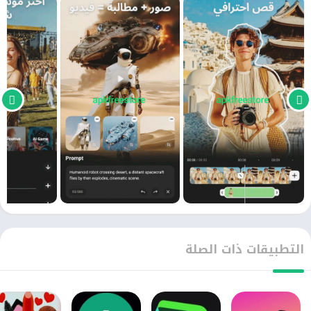
يتواجد أكثر من ثمنمائة مقطع موسيقي يمكنك أن تقوم
بإضافتها إلي الفيديو حسب المقطع الموسيقي الذي تريد
إضافته إلي الفيديو. كما يتم تحديث الموسيقي بإستمرار داخل
البرنامج. حتي يقوم بتجميع أكبر عدد ممكن من المقاطع
الجديد.
حيث أن تحميل VideoShow مهكر بدون علامه مائية عندما
تقوم بي تصميم الفيديو وتريد أن تقوم بحفظه علي الجهاز
يمكنك أن تقوم بضغط الفيديو الذي تريد حفظه. حتي يأتي لك
التطبيقات ذات الصلة
بحجم قليل. حتي لا يستهلك موارد كثيرة داخل الجهاز. مما أنه
يمكنك أن تقوم بمشاركة أي فيدو قمت بتحريره مع الأصدقاء