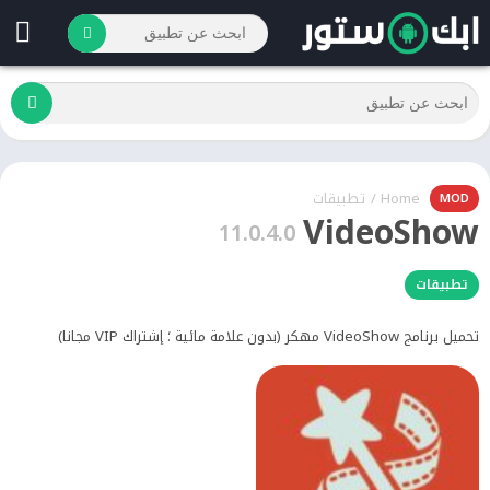
Home
/
تطبيقات
MOD
VideoShow
11.0.4.0
تطبيقات
تحميل برنامج VideoShow مهكر (بدون علامة مائية ؛ إشتراك VIP مجانا)