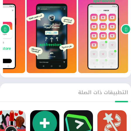
وتقوم بكتابة الرسائل بحرية دون أن يقوم بمعرفتك أي شخص.
كما أن تنزيل NGL Pro مهكر يأتي بواجهة إستخدام سهلة في
التنقل. حتي تتمكن من أن تقوم بمعرفة كل شيئ.
كما يعمل التطبيق أيضا علي توفير الخصوصية العالية لجميع
المستخدمين أثناء إرسال و إستلام الرسائل. لذلك فأن تحميل
تطبيق NGL Pro مهكر يوفر تجربة فريده من نوعها في
التفاعل والتواصل بشكل غير مباشر لتقوم بالتعرف علي وجهات
النظر المختلفه لجميع الأصدقاء. حيث أن تطبيق NGL Pro
التطبيقات ذات الصلة
مهكر يعتبر تطبيق تسائل وجواب تابع لتطبيق انستقرام.
لذلك فأن تنزيل تطبيق NGL Pro مهكر ازداد شهرة كبيرة في
الفترات الأخيرة بين كل مستخدمين منصات التواصل الإجتماعي