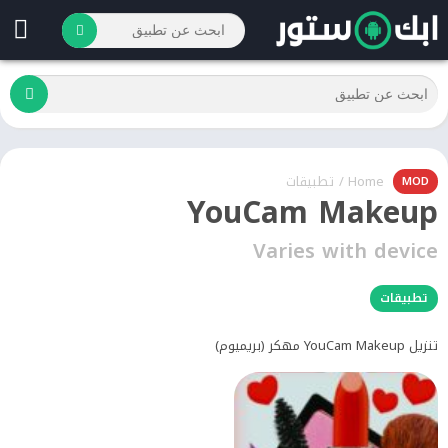
Home
/
تطبيقات
MOD
YouCam Makeup
Varies with device
تطبيقات
تنزيل YouCam Makeup مهكر (بريميوم)