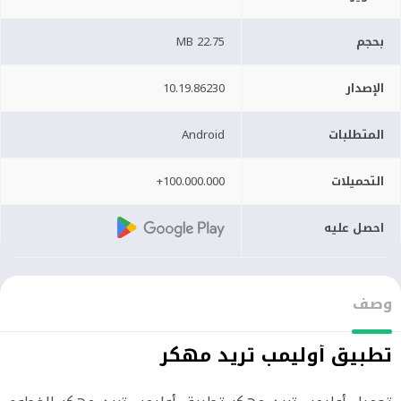
بحجم
22.75 MB
الإصدار
10.19.86230
المتطلبات
Android
التحميلات
100.000.000+
احصل عليه
وصف
تطبيق أوليمب تريد مهكر