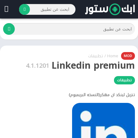
Home
/
تطبيقات
MOD
Linkedin premium
4.1.1201
تطبيقات
تنزيل لينكد ان مهكر{النسخه البريميوم}