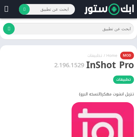
Home
/
تطبيقات
MOD
InShot Pro
2.196.1529
تطبيقات
تنزيل انشوت مهكر{النسخه البرو}