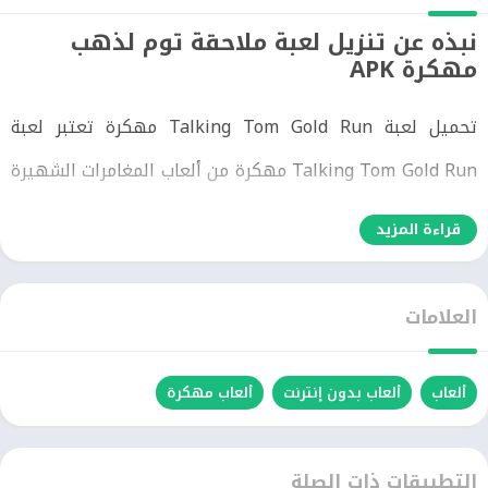
نبذه عن تنزيل لعبة ملاحقة توم لذهب
مهكرة APK
تحميل لعبة Talking Tom Gold Run مهكرة تعتبر لعبة
Talking Tom Gold Run مهكرة من ألعاب المغامرات الشهيرة
التي تأتي للهواتف المحمول بشكل مجاني تماما. حيث أن لعبة
قراءة المزيد
سارق الذهب مهكرة تعتمد علي أن تقوم بالجري السريع من
خلال أن تقوم بالتحكم في الشخصية الذي تقوم باللعب بها في
العلامات
اللعبة. حتي تتمكن من جلب الكثير من مسروقات الذهب الذي
تقوم بتجميعها من خلال الجري السريع.
ألعاب
ألعاب بدون إنترنت
ألعاب مهكرة
كما يوجد عند تنزيل Talking Tom Gold Run مهكرة الكثير من
التطبيقات ذات الصلة