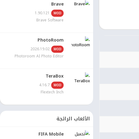
Brave
1.90.121
MOD
Brave Software
PhotoRoom
2026.19.02
MOD
Photoroom AI Photo Editor
TeraBox
4.16.7
MOD
Flextech Inch
الألعاب الرائجة
FIFA Mobile