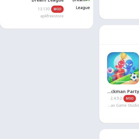
Dream League
المختلفه. مثل
13.130
MOD
apkfreestore
اف بها الكثير من
حتي تقوم بربح
 المختلفه مثل
Stickman Party
2.4.9.2
MOD
PlayMax Game Studio
خل اللعبة. تعطيك
ن تقوم بي إنشاء