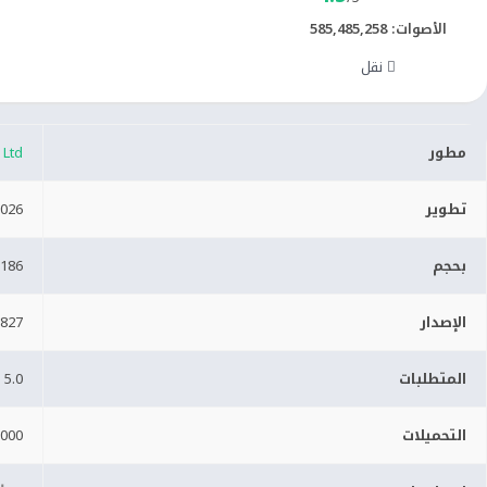
الأصوات:
585,485,258
نقل
مطور
Ltd.
تطوير
2026
بحجم
186 MB
الإصدار
827
المتطلبات
5.0 Android+
التحميلات
000+