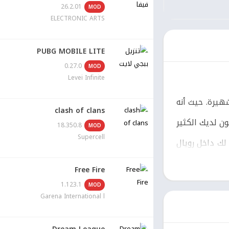
26.2.01
MOD
ELECTRONIC ARTS
PUBG MOBILE LITE
0.27.0
MOD
Levei Infinite
الشهيرة. حيث أنه
clash of clans
ن لديك الكثير
18.350.8
MOD
Supercell
لك داخل رويال
Free Fire
1.123.1
MOD
حيث أنها يوجد عند تنزيل لعبة Royal Kingdom مهكرة الكثير من أوضاع اللعب المختلفه التي يمكنك وأن تقوم باللعب بها. كما أن Royal
Garena International l
معارك الذي سوف