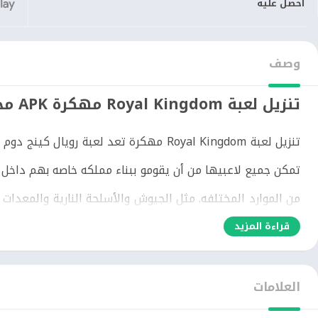
احصل عليه
وصف
تنزيل لعبة Royal Kingdom مهكرة APK مجانا
تنزيل لعبة Royal Kingdom مهكرة تعد لعبة
تمكن جميع لاعبيها من أن يقومو ببناء مملكه خاصه بهم داخل ال
من الموارد المختلفه. مثل الجيوش والأسلحة النارية والمعدات
كينج دوم مهكرة.
قراءة المزيد
العلامات
Kingdom مهكرة يوجد بها أوضاع دردشه مختلفه منها الد